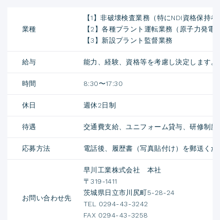
【1】非破壊検査業務（特にNDI資格保持者
業種
【2】各種プラント運転業務（原子力発電
【3】新設プラント監督業務
給与
能力、経験、資格等を考慮し決定します。
時間
8:30〜17:30
休日
週休2日制
待遇
交通費支給、ユニフォーム貸与、研修制度
応募方法
電話後、履歴書（写真貼付け）を郵送くだ
早川工業株式会社 本社
〒319-1411
茨城県日立市川尻町5-28-24
お問い合わせ先
TEL 0294-43-3242
FAX 0294-43-3258